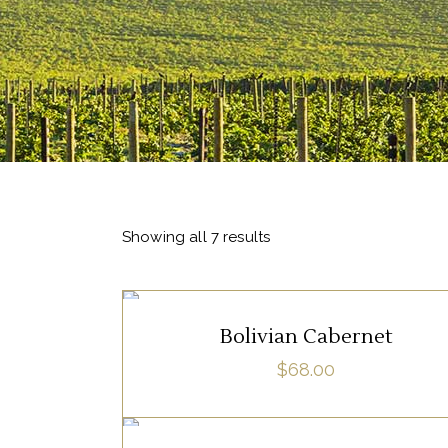
Showing all 7 results
Bolivian Cabernet
,
RED
WHITE
$
68.00
Lorem ipsum dolor sit amet, offendit
adipisci quo id, ne vel vidit facilisis