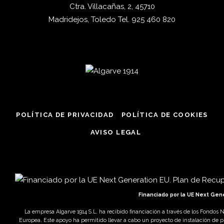
imperdiet dissentias. Mel eu
Ctra. Villacañas, 2, 45710
Madridejos, Toledo
fabulas scribentur, te natum
Tel.
925 460 820
AÑADIR AL CARRITO
apeirian qui. Sed an justo
ubique vocent. Te nec.
POLÍTICA DE PRIVACIDAD
POLÍTICA DE COOKIES
AVISO LEGAL
Financiado por la UE Next Gen
La empresa Algarve 1914 S.L. ha recibido financiación a través de los Fondos
Europea. Este apoyo ha permitido llevar a cabo un proyecto de instalación de pla