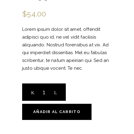
$
54.00
Lorem ipsum dolor sit amet, offendit
adipisci quo id, ne vel vidit facilisis
aliquando. Nostrud forensibus at vix. Ad
qui imperdiet dissentias. Mel eu fabulas
scribentur, te natum apeirian qui. Sed an
justo ubique vocent. Te nec.
Grappa
di
bosco
quantity
AÑADIR AL CARRITO