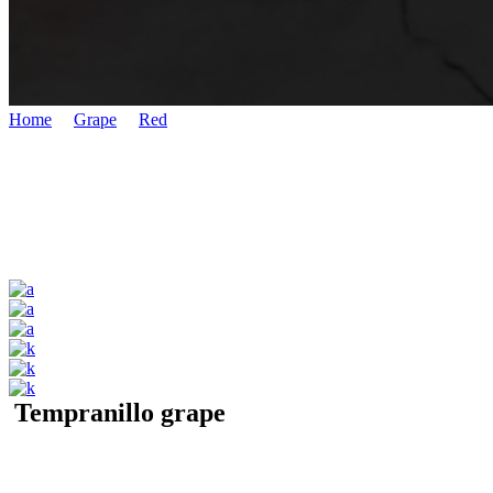
Home
/
Grape
/
Red
/
Albarossa
Tempranillo grape