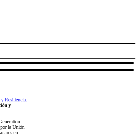
ión y
 Generation
 por la Unión
solares en