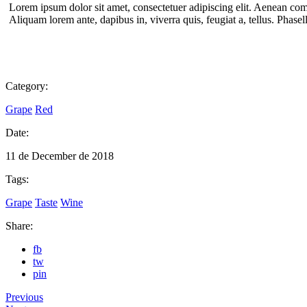
Lorem ipsum dolor sit amet, consectetuer adipiscing elit. Aenean co
Aliquam lorem ante, dapibus in, viverra quis, feugiat a, tellus. Phase
Category:
Grape
Red
Date:
11 de December de 2018
Tags:
Grape
Taste
Wine
Share:
fb
tw
pin
Previous