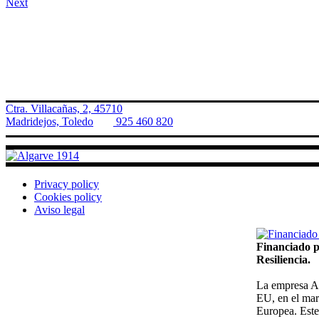
Next
Ctra. Villacañas, 2, 45710
Madridejos, Toledo
Tel.
925 460 820
Privacy policy
Cookies policy
Aviso legal
Financiado p
Resiliencia.
La empresa Al
EU, en el mar
Europea. Este