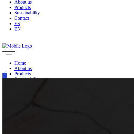
About us
Products
Sustainability
Contact
ES
EN
Home
About us
Products
Sustainability
Contact
ES
EN